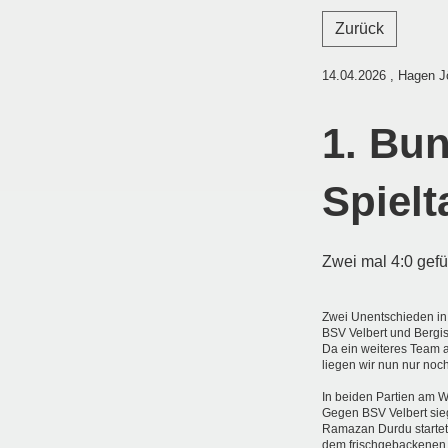
Zurück
14.04.2026
, Hagen J
1. Bun
Spielt
Zwei mal 4:0 gefü
Zwei Unentschieden in
BSV Velbert und Bergi
Da ein weiteres Team 
liegen wir nun nur noc
In beiden Partien am W
Gegen BSV Velbert sie
Ramazan Durdu startet
dem frischgebackenen 