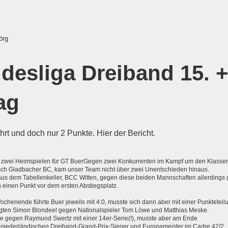
örg
desliga Dreiband 15. +
ag
hrt und doch nur 2 Punkte. Hier der Bericht.
 zwei Heimspielen für GT Buer
Gegen zwei Konkurrenten im Kampf um den Klassen
sch Gladbacher BC,
kam unser Team nicht über zwei Unentschieden hinaus.
aus dem Tabellenkeller, BCC Witten, gegen diese beiden Mannschaften allerdings
h einen Punkt vor dem ersten Abstiegsplatz.
ochenende führte Buer jeweils mit 4:0, musste sich dann aber mit einer Punkteteil
gten Simon Blondeel gegen Nationalspieler Tom Löwe und Matthias Meske.
e gegen Raymund Swertz mit einer 14er-Serie(!), musste aber am Ende
niederländischen Dreiband-Grand-Prix-Sieger und Europameister im Cadre 47/2