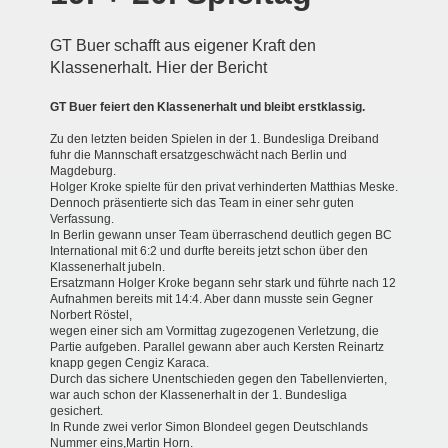
GT Buer schafft aus eigener Kraft den
Klassenerhalt. Hier der Bericht
GT Buer feiert den Klassenerhalt und bleibt erstklassig.
Zu den letzten beiden Spielen in der 1. Bundesliga Dreiband
fuhr die Mannschaft ersatzgeschwächt nach Berlin und
Magdeburg.
Holger Kroke spielte für den privat verhinderten Matthias Meske.
Dennoch präsentierte sich das Team in einer sehr guten
Verfassung.
In Berlin gewann unser Team überraschend deutlich gegen BC
International mit 6:2 und durfte bereits jetzt schon über den
Klassenerhalt jubeln.
Ersatzmann Holger Kroke begann sehr stark und führte nach 12
Aufnahmen bereits mit 14:4. Aber dann musste sein Gegner
Norbert Röstel,
wegen einer sich am Vormittag zugezogenen Verletzung, die
Partie aufgeben. Parallel gewann aber auch Kersten Reinartz
knapp gegen Cengiz Karaca.
Durch das sichere Unentschieden gegen den Tabellenvierten,
war auch schon der Klassenerhalt in der 1. Bundesliga
gesichert.
In Runde zwei verlor Simon Blondeel gegen Deutschlands
Nummer eins,Martin Horn.