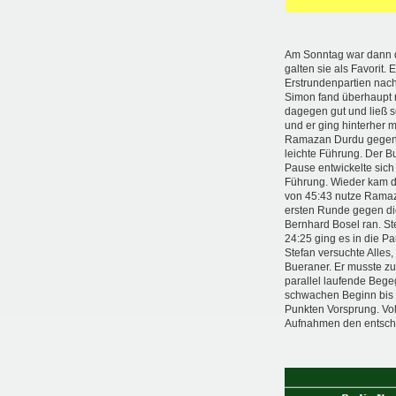
Am Sonntag war dann de
galten sie als Favorit.
Erstrundenpartien nac
Simon fand überhaupt ni
dagegen gut und ließ 
und er ging hinterher 
Ramazan Durdu gegen se
leichte Führung. Der B
Pause entwickelte sic
Führung. Wieder kam d
von 45:43 nutze Ramaz
ersten Runde gegen die
Bernhard Bosel ran. St
24:25 ging es in die P
Stefan versuchte Alles
Bueraner. Er musste zu
parallel laufende Bege
schwachen Beginn bis 
Punkten Vorsprung. Vol
Aufnahmen den entschei