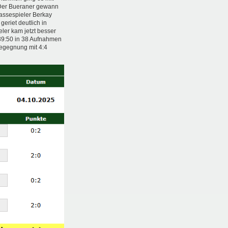
. Der Bueraner gewann
assespieler Berkay
eriet deutlich in
ler kam jetzt besser
 39:50 in 38 Aufnahmen
Begegnung mit 4:4