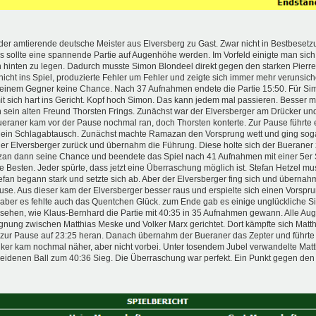
r amtierende deutsche Meister aus Elversberg zu Gast. Zwar nicht in Bestbesetz
 Es sollte eine spannende Partie auf Augenhöhe werden. Im Vorfeld einigte man sich
h hinten zu legen. Dadurch musste Simon Blondeel direkt gegen den starken Pierr
cht ins Spiel, produzierte Fehler um Fehler und zeigte sich immer mehr verunsicher
seinem Gegner keine Chance. Nach 37 Aufnahmen endete die Partie 15:50. Für Si
mit sich hart ins Gericht. Kopf hoch Simon. Das kann jedem mal passieren. Besser 
in alten Freund Thorsten Frings. Zunächst war der Elversberger am Drücker und 
ueraner kam vor der Pause nochmal ran, doch Thorsten konterte. Zur Pause führte 
h ein Schlagabtausch. Zunächst machte Ramazan den Vorsprung wett und ging soga
er Elversberger zurück und übernahm die Führung. Diese holte sich der Bueraner
an dann seine Chance und beendete das Spiel nach 41 Aufnahmen mit einer 5er S
 Besten. Jeder spürte, dass jetzt eine Überraschung möglich ist. Stefan Hetzel m
efan begann stark und setzte sich ab. Aber der Elversberger fing sich und übernah
ause. Aus dieser kam der Elversberger besser raus und erspielte sich einen Vorspr
, aber es fehlte auch das Quentchen Glück. zum Ende gab es einige unglückliche Si
sehen, wie Klaus-Bernhard die Partie mit 40:35 in 35 Aufnahmen gewann. Alle Au
gnung zwischen Matthias Meske und Volker Marx gerichtet. Dort kämpfte sich Matt
zur Pause auf 23:25 heran. Danach übernahm der Bueraner das Zepter und führte 
ker kam nochmal näher, aber nicht vorbei. Unter tosendem Jubel verwandelte Mat
denen Ball zum 40:36 Sieg. Die Überraschung war perfekt. Ein Punkt gegen den Ti