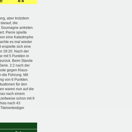
ung, aber trotzdem
 darauf, die
e Soumagne antreten.
t. Pierre spielte
mon eine Katastrophe
machte es mal wieder
erspielte sich eine
er 28:20. Nach der
r mit 5 Punkten in
 zurück. Beim Stande
erie. 2:2 nach der
usste gegen Klaus-
m die Führung. Mit
ung von 6 Punkten.
tuationen für den
gen waren nun auf die
hias nach einem
zeitweise schon mit 9
thias nach 43
telverteidiger.