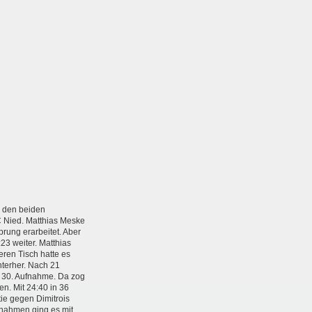
n den beiden
C Nied. Matthias Meske
prung erarbeitet. Aber
23 weiter. Matthias
ren Tisch hatte es
nterher. Nach 21
ur 30. Aufnahme. Da zog
en. Mit 24:40 in 36
ie gegen Dimitrois
fnahmen ging es mit