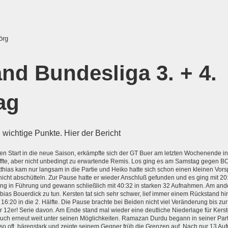
örg
nd Bundesliga 3. + 4.
ag
 wichtige Punkte. Hier der Bericht
n Start in die neue Saison, erkämpfte sich der GT Buer am letzten Wochenende i
ffte, aber nicht unbedingt zu erwartende Remis. Los ging es am Samstag gegen B
tthias kam nur langsam in die Partie und Heiko hatte sich schon einen kleinen Vors
nicht abschütteln. Zur Pause hatte er wieder Anschluß gefunden und es ging mit 20:
ing in Führung und gewann schließlich mit 40:32 in starken 32 Aufnahmen. Am ande
bias Bouerdick zu tun. Kersten tat sich sehr schwer, lief immer einem Rückstand hi
16:20 in die 2. Hälfte. Die Pause brachte bei Beiden nicht viel Veränderung bis z
er 12er! Serie davon. Am Ende stand mal wieder eine deutliche Niederlage für Kerst
uch erneut weit unter seinen Möglichkeiten. Ramazan Durdu begann in seiner Part
so oft, bärenstark und zeigte seinem Gegner früh die Grenzen auf. Nach nur 13 Au